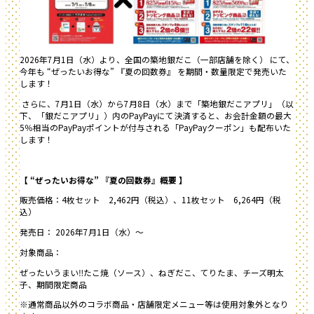
2026年7月1日（水）より、全国の築地銀だこ（一部店舗を除く） にて、
今年も “ぜったいお得な” 『夏の回数券』 を期間・数量限定で発売いた
します！
さらに、7月1日（水）から7月8日（水）まで「築地銀だこアプリ」（以
下、「銀だこアプリ」）内のPayPayにて決済すると、お会計金額の最大
5％相当のPayPayポイントが付与される「PayPayクーポン」も配布いた
します！
【 “ぜったいお得な” 『夏の回数券』概要 】
販売価格：4枚セット 2,462円（税込）、11枚セット 6,264円（税
込）
発売日： 2026年7月1日（水）～
対象商品：
ぜったいうまい‼たこ焼（ソース）、ねぎだこ、てりたま、チーズ明太
子、期間限定商品
※通常商品以外のコラボ商品・店舗限定メニュー等は使用対象外となり