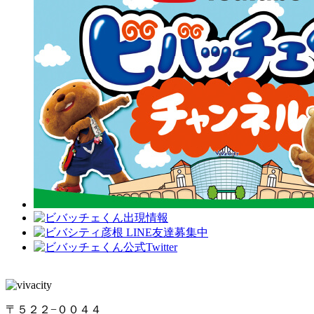
〒５２２−００４４