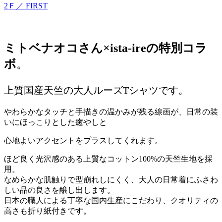
2Ｆ／ FIRST
ミトベナオコさん×ista-ireの特別コラ
ボ
。
上質国産天竺の大人ルーズTシャツです。
やわらかなタッチと手描きの温かみが残る線画が、日常の装
いにほっこりとした癒やしと
心地よいアクセントをプラスしてくれます。
ほど良く光沢感のある上質なコットン100%の天竺生地を採
用。
なめらかな肌触りで型崩れしにくく、大人の日常着にふさわ
しい品の良さを醸し出します。
日本の職人による丁寧な国内生産にこだわり、クオリティの
高さも折り紙付きです。